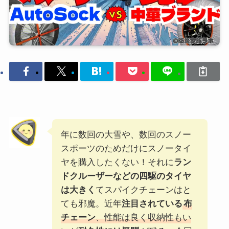
年に数回の大雪や、数回のスノー
スポーツのためだけにスノータイ
ヤを購入したくない！それに
ラン
ドクルーザーなどの四駆のタイヤ
は大きく
てスパイクチェーンはと
ても邪魔。近年
注目されている
布
チェーン
、性能は良く収納性もい