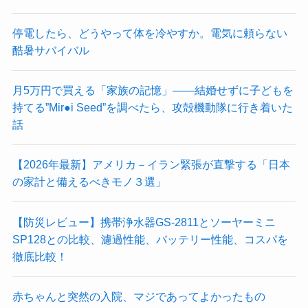
停電したら、どうやって体を冷やすか。電気に頼らない
酷暑サバイバル
月5万円で買える「家族の記憶」——結婚せずに子どもを
持てる”Mir●i Seed”を調べたら、攻殻機動隊に行き着いた
話
【2026年最新】アメリカ－イラン緊張が直撃する「日本
の家計と備えるべきモノ３選」
【防災レビュー】携帯浄水器GS-2811とソーヤーミニ
SP128との比較、濾過性能、バッテリー性能、コスパを
徹底比較！
赤ちゃんと突然の入院、マジであってよかったもの