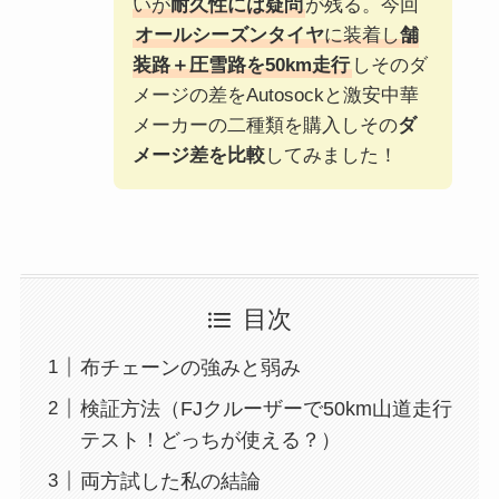
いが
耐久性には疑問
が残る。今回
オールシーズンタイヤ
に装着し
舗
装路＋圧雪路を50km走行
しそのダ
メージの差をAutosockと激安中華
メーカーの二種類を購入しその
ダ
メージ差を比較
してみました！
目次
布チェーンの強みと弱み
検証方法（FJクルーザーで50km山道走行
テスト！どっちが使える？）
両方試した私の結論