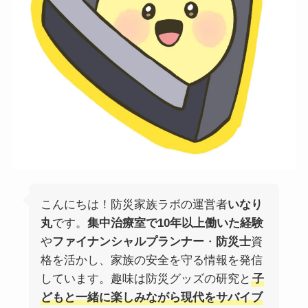
こんにちは！防災家族ラボの運営者
いなり
丸
です。
集中治療室で10年以上働いた経験
や
ファイナンシャルプランナー
・
防災士
資
格を活かし、家族の安全を守る情報を発信
しています。趣味は防災グッズの研究と
子
どもと一緒に楽しみながら現代をサバイブ