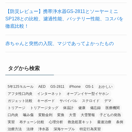
【防災レビュー】携帯浄水器GS-2811とソーヤーミニ
SP128との比較、濾過性能、バッテリー性能、コスパを
徹底比較！
赤ちゃんと突然の入院、マジであってよかったもの
タグから検索
5年125％ルール
AED
GS-2811
iPhone
OS-1
おかしい
アフタ性口内炎
インターネット
オープンイヤー型イヤホン
ガジェット比較
キーボード
サバイバル
ステロイド
デマ
トリアージ
トリアージタッグ
体温計
健康
備忘録
医療機関
口内炎
噛み傷
変動金利
変換
大雪
大雪警報
子どもの発熱
実習
布チェーン比較
心理分析
救急処置キット
最速治療
条例
治療方法
法律
浄水器
深海ケーブル
特定行為実習