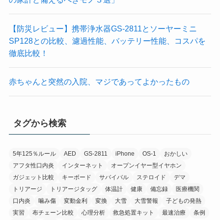
【防災レビュー】携帯浄水器GS-2811とソーヤーミニ
SP128との比較、濾過性能、バッテリー性能、コスパを
徹底比較！
赤ちゃんと突然の入院、マジであってよかったもの
タグから検索
5年125％ルール
AED
GS-2811
iPhone
OS-1
おかしい
アフタ性口内炎
インターネット
オープンイヤー型イヤホン
ガジェット比較
キーボード
サバイバル
ステロイド
デマ
トリアージ
トリアージタッグ
体温計
健康
備忘録
医療機関
口内炎
噛み傷
変動金利
変換
大雪
大雪警報
子どもの発熱
実習
布チェーン比較
心理分析
救急処置キット
最速治療
条例