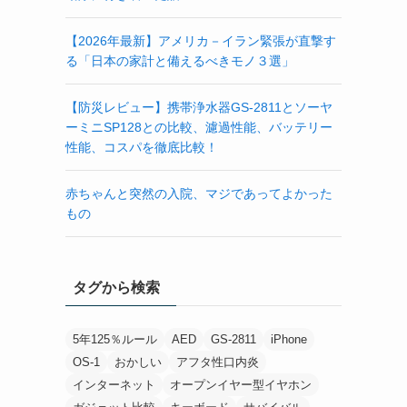
【2026年最新】アメリカ－イラン緊張が直撃す
る「日本の家計と備えるべきモノ３選」
【防災レビュー】携帯浄水器GS-2811とソーヤ
ーミニSP128との比較、濾過性能、バッテリー
性能、コスパを徹底比較！
赤ちゃんと突然の入院、マジであってよかった
もの
タグから検索
5年125％ルール
AED
GS-2811
iPhone
OS-1
おかしい
アフタ性口内炎
インターネット
オープンイヤー型イヤホン