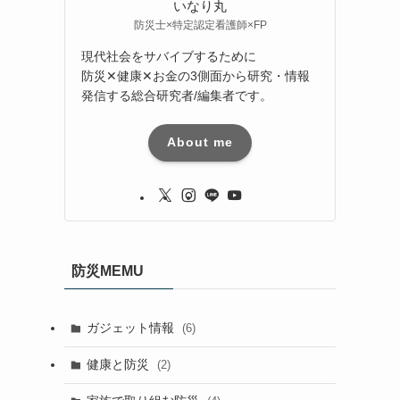
いなり丸
防災士×特定認定看護師×FP
現代社会をサバイブするために
防災✕健康✕お金の3側面から研究・情報
発信する総合研究者/編集者です。
About me
防災MEMU
ガジェット情報
(6)
健康と防災
(2)