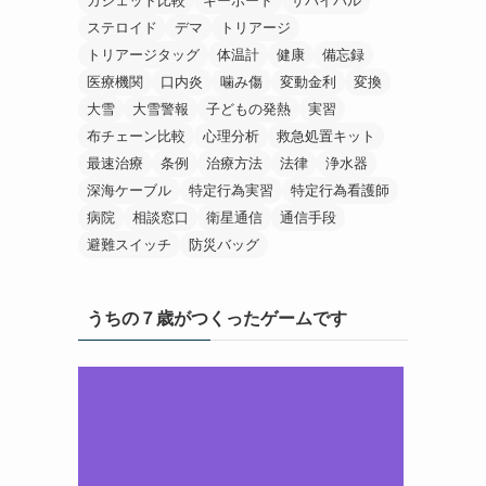
ガジェット比較
キーボード
サバイバル
ステロイド
デマ
トリアージ
トリアージタッグ
体温計
健康
備忘録
医療機関
口内炎
噛み傷
変動金利
変換
大雪
大雪警報
子どもの発熱
実習
布チェーン比較
心理分析
救急処置キット
最速治療
条例
治療方法
法律
浄水器
深海ケーブル
特定行為実習
特定行為看護師
病院
相談窓口
衛星通信
通信手段
避難スイッチ
防災バッグ
うちの７歳がつくったゲームです