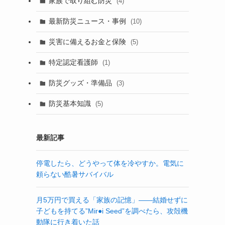
家族で取り組む防災
(4)
最新防災ニュース・事例
(10)
災害に備えるお金と保険
(5)
特定認定看護師
(1)
防災グッズ・準備品
(3)
防災基本知識
(5)
最新記事
停電したら、どうやって体を冷やすか。電気に
頼らない酷暑サバイバル
月5万円で買える「家族の記憶」——結婚せずに
子どもを持てる”Mir●i Seed”を調べたら、攻殻機
動隊に行き着いた話