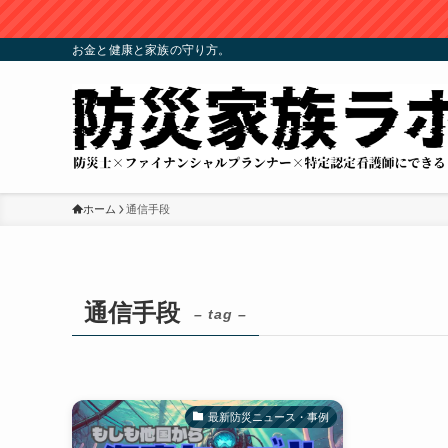
お金と健康と家族の守り方。
ホーム
通信手段
通信手段
– tag –
最新防災ニュース・事例